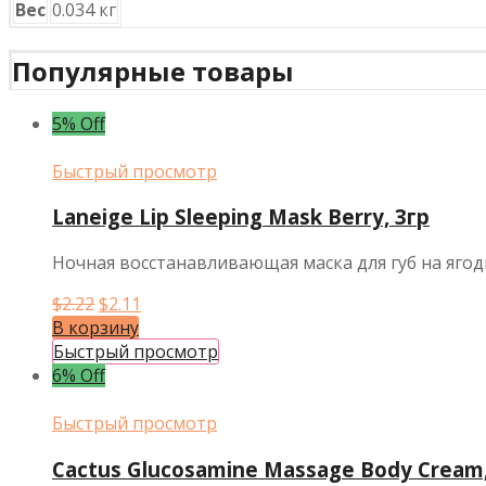
Вес
0.034 кг
Популярные товары
5% Off
Быстрый просмотр
Laneige Lip Sleeping Mask Berry, 3гр
Ночная восстанавливающая маска для губ на ягодн
Первоначальная
Текущая
$
2.22
$
2.11
цена
цена:
В корзину
составляла
$2.11.
Быстрый просмотр
$2.22.
6% Off
Быстрый просмотр
Cactus Glucosamine Massage Body Cream