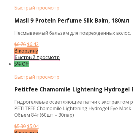
Быстрый просмотр
Masil 9 Protein Perfume Silk Balm, 180мл
Несмываемый бальзам для поврежденных волос, 
Первоначальная
Текущая
$
6.76
$
6.42
цена
цена:
В корзину
составляла
$6.42.
Быстрый просмотр
$6.76.
5% Off
Быстрый просмотр
Petitfee Chamomile Lightening Hydrogel
Гидрогелевые осветляющие патчи с экстрактом
PETITFEE Chamomile Lightening Hydrogel Eye Mask
Объем 84г (60шт – 30пар)
Первоначальная
Текущая
$
5.30
$
5.04
цена
цена:
В корзину