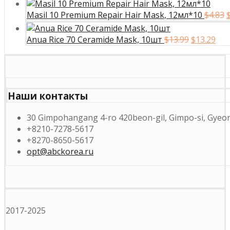
цен
сост
Masil 10 Premium Repair Hair Mask, 12мл*10
$
4.83
$5.79
Первонач
Те
Anua Rice 70 Ceramide Mask, 10шт
$
13.99
$
13.29
$
цена
цен
составля
$13
$13.99.
Наши контакты
30 Gimpohangang 4-ro 420beon-gil, Gimpo-si, Gyeon
+8210-7278-5617
+8270-8650-5617
opt@abckorea.ru
2017-2025