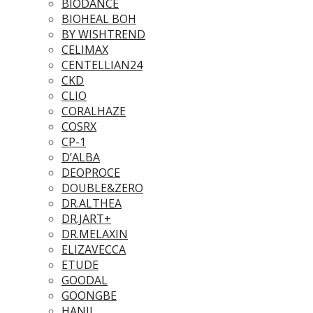
BIODANCE
BIOHEAL BOH
BY WISHTREND
CELIMAX
CENTELLIAN24
CKD
CLIO
CORALHAZE
COSRX
CP-1
D’ALBA
DEOPROCE
DOUBLE&ZERO
DR.ALTHEA
DR.JART+
DR.MELAXIN
ELIZAVECCA
ETUDE
GOODAL
GOONGBE
HANIL