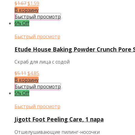
Первоначальная
Текущая
$
1.67
$
1.59
цена
цена:
В корзину
составляла
$1.59.
Быстрый просмотр
$1.67.
6% Off
Быстрый просмотр
Etude House Baking Powder Crunch Pore S
Скраб для лица с содой
Первоначальная
Текущая
$
5.11
$
4.85
цена
цена:
В корзину
составляла
$4.85.
Быстрый просмотр
$5.11.
5% Off
Быстрый просмотр
Jigott Foot Peeling Care, 1 пара
Отшелушивающие пилинг-носочки