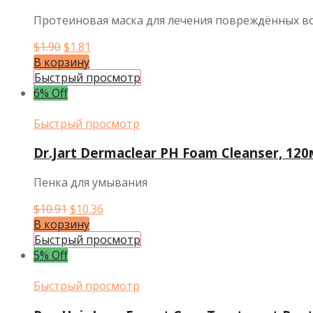
Протеиновая маска для лечения повреждённых во
Первоначальная
Текущая
$
1.90
$
1.81
цена
цена:
В корзину
составляла
$1.81.
Быстрый просмотр
$1.90.
6% Off
Быстрый просмотр
Dr.Jart Dermaclear PH Foam Cleanser, 12
Пенка для умывания
Первоначальная
Текущая
$
10.91
$
10.36
цена
цена:
В корзину
составляла
$10.36.
Быстрый просмотр
$10.91.
5% Off
Быстрый просмотр