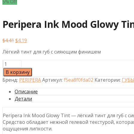
5% Off
Peripera Ink Mood Glowy Ti
Первоначальная
Текущая
$
4.41
$
4.19
цена
цена:
Лёгкий тинт для губ с сияющим финишем
составляла
$4.19.
$4.41.
Количество
товара
В корзину
Peripera
Бренд:
PERIPERA
Артикул:
f5ea8f0fda02
Категории:
ГУБ
Ink
Mood
Описание
Glowy
Детали
Tint
#42
Peripera Ink Mood Glowy Tint — лёгкий тинт для губ с
Monthly
Средство обладает нежной гелевой текстурой, которая
Pink
ощущения липкости.