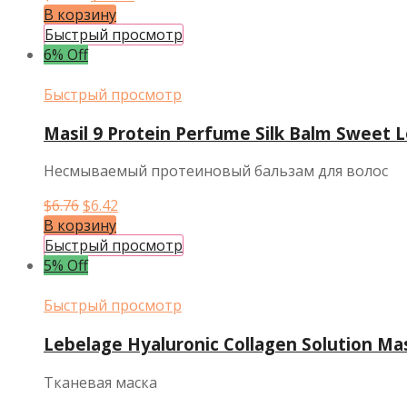
цена
цена:
В корзину
составляла
$10.36.
Быстрый просмотр
$10.91.
6% Off
Быстрый просмотр
Masil 9 Protein Perfume Silk Balm Sweet 
Несмываемый протеиновый бальзам для волос
Первоначальная
Текущая
$
6.76
$
6.42
цена
цена:
В корзину
составляла
$6.42.
Быстрый просмотр
$6.76.
5% Off
Быстрый просмотр
Lebelage Hyaluronic Collagen Solution Ma
Тканевая маска