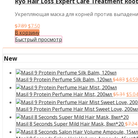
Ryo Hair Loss Expert Care Treatment Roo
Укрепляющая маска для корней против выпадени
Первоначальная
Текущая
$
7.89
$
7.50
цена
цена:
В корзину
составляла
$7.50.
Быстрый просмотр
$7.89.
New
Перв
Masil 9 Protein Perfume Silk Balm, 120мл
$
4.83
$
4.59
цена
сост
Перв
Masil 9 Protein Perfume Hair Mist, 200мл
$
5.31
$
5.0
$4.83
цена
сост
Masil 9 Protein Perfume Hair Mist Sweet Love, 200м
$5.31
Masil 8 Seconds Super Mild Hair Mask, 8мл*20
$
7.24