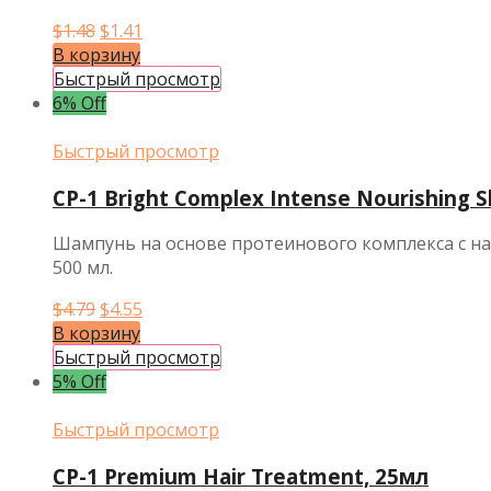
Первоначальная
Текущая
$
1.48
$
1.41
цена
цена:
В корзину
составляла
$1.41.
Быстрый просмотр
$1.48.
6% Off
Быстрый просмотр
CP-1 Bright Complex Intense Nourishing
Шампунь на основе протеинового комплекса с н
500 мл.
Первоначальная
Текущая
$
4.79
$
4.55
цена
цена:
В корзину
составляла
$4.55.
Быстрый просмотр
$4.79.
5% Off
Быстрый просмотр
CP-1 Premium Hair Treatment, 25мл