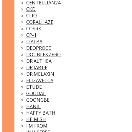
CENTELLIAN24
CKD
CLIO
CORALHAZE
COSRX
CP-1
D’ALBA
DEOPROCE
DOUBLE&ZERO
DR.ALTHEA
DR.JART+
DR.MELAXIN
ELIZAVECCA
ETUDE
GOODAL
GOONGBE
HANIL
HAPPY BATH
HEIMISH
I’M FROM