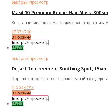
Быстрый просмотр
Masil 10 Premium Repair Hair Mask, 300мл
Восстанавливающая маска для волос с протеина
Первоначальная
Текущая
$
7.37
$
7.00
цена
цена:
В корзину
составляла
$7.00.
Быстрый просмотр
$7.37.
5% Off
Быстрый просмотр
Dr.Jart Teatreement Soothing Spot, 15мл
Порошок-корректор c экстрактом чайного дерева
Первоначальная
Текущая
$
10.04
$
9.54
цена
цена:
В корзину
составляла
$9.54.
Быстрый просмотр
$10.04.
6% Off