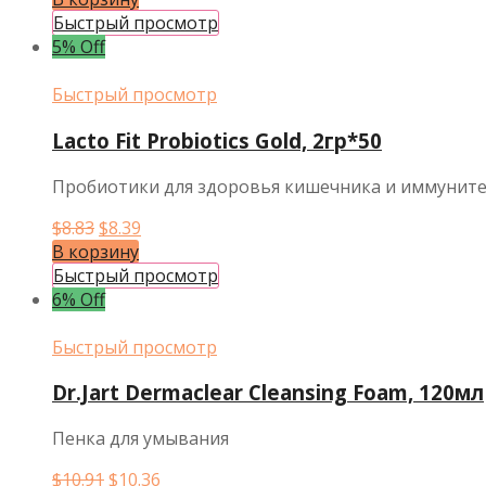
составляла
$5.04.
Быстрый просмотр
$5.30.
5% Off
Быстрый просмотр
Lacto Fit Probiotics Gold, 2гр*50
Пробиотики для здоровья кишечника и иммунит
Первоначальная
Текущая
$
8.83
$
8.39
цена
цена:
В корзину
составляла
$8.39.
Быстрый просмотр
$8.83.
6% Off
Быстрый просмотр
Dr.Jart Dermaclear Cleansing Foam, 120мл
Пенка для умывания
Первоначальная
Текущая
$
10.91
$
10.36