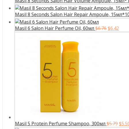
Masil 8 Seconds Salon Hair Volume Ampoule, 15мл*
Masil 8 Seconds Salon Hair Repair Ampoule, 15мл*1
Первона
Тек
Masil 6 Salon Hair Perfume Oil, 60мл
$
6.76
$
6.42
цена
цена
составля
$6.42
$6.76.
Пер
Masil 5 Protein Perfume Shampoo, 300мл
$
5.79
$
5.5