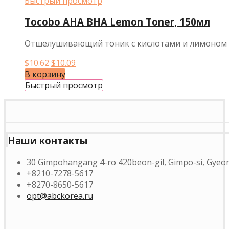
Быстрый просмотр
Tocobo AHA BHA Lemon Toner, 150мл
Отшелушивающий тоник с кислотами и лимоном
Первоначальная
Текущая
$
10.62
$
10.09
цена
цена:
В корзину
составляла
$10.09.
Быстрый просмотр
$10.62.
Наши контакты
30 Gimpohangang 4-ro 420beon-gil, Gimpo-si, Gyeon
+8210-7278-5617
+8270-8650-5617
opt@abckorea.ru