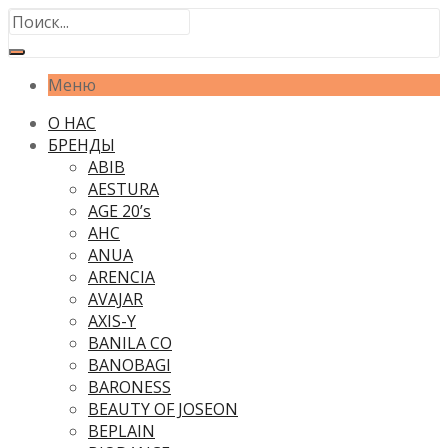
Меню
О НАС
БРЕНДЫ
ABIB
AESTURA
AGE 20’s
AHC
ANUA
ARENCIA
AVAJAR
AXIS-Y
BANILA CO
BANOBAGI
BARONESS
BEAUTY OF JOSEON
BEPLAIN