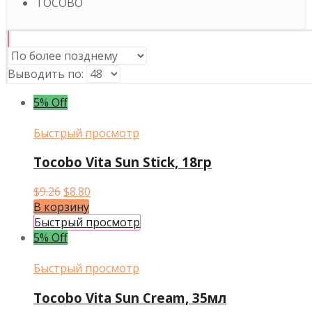
TOCOBO
Выводить по:
5% Off
Быстрый просмотр
Tocobo Vita Sun Stick, 18гр
Первоначальная
Текущая
$
9.26
$
8.80
цена
цена:
В корзину
составляла
$8.80.
Быстрый просмотр
$9.26.
5% Off
Быстрый просмотр
Tocobo Vita Sun Cream, 35мл