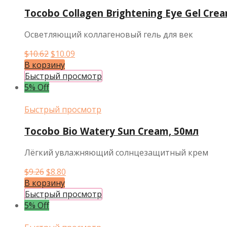
Tocobo Collagen Brightening Eye Gel Cre
Осветляющий коллагеновый гель для век
Первоначальная
Текущая
$
10.62
$
10.09
цена
цена:
В корзину
составляла
$10.09.
Быстрый просмотр
$10.62.
5% Off
Быстрый просмотр
Tocobo Bio Watery Sun Cream, 50мл
Лёгкий увлажняющий солнцезащитный крем
Первоначальная
Текущая
$
9.26
$
8.80
цена
цена:
В корзину
составляла
$8.80.
Быстрый просмотр
$9.26.
5% Off