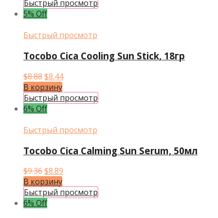
составляла
$7.24.
Быстрый просмотр
$7.62.
5% Off
Быстрый просмотр
Tocobo Cica Cooling Sun Stick, 18гр
Первоначальная
Текущая
$
8.88
$
8.44
цена
цена:
В корзину
составляла
$8.44.
Быстрый просмотр
$8.88.
6% Off
Быстрый просмотр
Tocobo Cica Calming Sun Serum, 50мл
Первоначальная
Текущая
$
9.36
$
8.89
цена
цена:
В корзину
составляла
$8.89.
Быстрый просмотр
$9.36.
6% Off