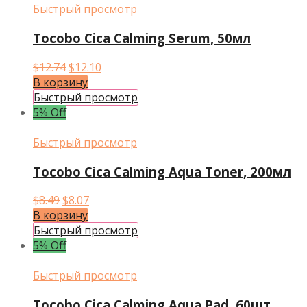
Быстрый просмотр
Tocobo Cica Calming Serum, 50мл
Первоначальная
Текущая
$
12.74
$
12.10
цена
цена:
В корзину
составляла
$12.10.
Быстрый просмотр
$12.74.
5% Off
Быстрый просмотр
Tocobo Cica Calming Aqua Toner, 200мл
Первоначальная
Текущая
$
8.49
$
8.07
цена
цена:
В корзину
составляла
$8.07.
Быстрый просмотр
$8.49.
5% Off
Быстрый просмотр
Tocobo Cica Calming Aqua Pad, 60шт