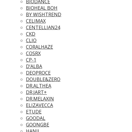
BIODANCE
BIOHEAL BOH
BY WISHTREND
CELIMAX
CENTELLIAN24
CKD
CLIO
CORALHAZE
COSRX
CP-1
D’ALBA
DEOPROCE
DOUBLE&ZERO
DR.ALTHEA
DR.JART+
DR.MELAXIN
ELIZAVECCA
ETUDE
GOODAL
GOONGBE
HANIL