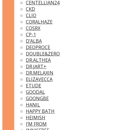
CENTELLIAN24
CKD
CLIO
CORALHAZE
COSRX
CP-1
D’ALBA
DEOPROCE
DOUBLE&ZERO
DR.ALTHEA
DR.JART+
DR.MELAXIN
ELIZAVECCA
ETUDE
GOODAL
GOONGBE
HANIL
HAPPY BATH
HEIMISH
I’M FROM