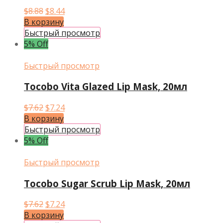
Первоначальная
Текущая
$
8.88
$
8.44
цена
цена:
В корзину
составляла
$8.44.
Быстрый просмотр
$8.88.
5% Off
Быстрый просмотр
Tocobo Vita Glazed Lip Mask, 20мл
Первоначальная
Текущая
$
7.62
$
7.24
цена
цена:
В корзину
составляла
$7.24.
Быстрый просмотр
$7.62.
5% Off
Быстрый просмотр
Tocobo Sugar Scrub Lip Mask, 20мл
Первоначальная
Текущая
$
7.62
$
7.24
цена
цена:
В корзину