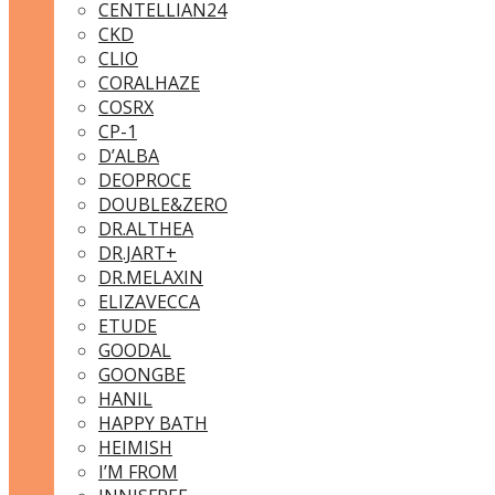
CENTELLIAN24
CKD
CLIO
CORALHAZE
COSRX
CP-1
D’ALBA
DEOPROCE
DOUBLE&ZERO
DR.ALTHEA
DR.JART+
DR.MELAXIN
ELIZAVECCA
ETUDE
GOODAL
GOONGBE
HANIL
HAPPY BATH
HEIMISH
I’M FROM