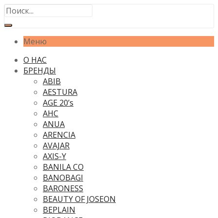
Меню
О НАС
БРЕНДЫ
ABIB
AESTURA
AGE 20’s
AHC
ANUA
ARENCIA
AVAJAR
AXIS-Y
BANILA CO
BANOBAGI
BARONESS
BEAUTY OF JOSEON
BEPLAIN