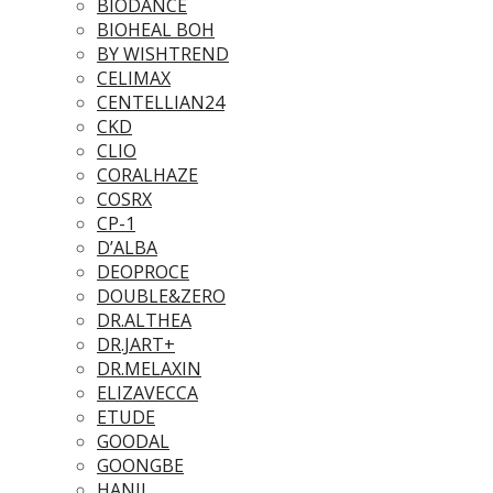
BIODANCE
BIOHEAL BOH
BY WISHTREND
CELIMAX
CENTELLIAN24
CKD
CLIO
CORALHAZE
COSRX
CP-1
D’ALBA
DEOPROCE
DOUBLE&ZERO
DR.ALTHEA
DR.JART+
DR.MELAXIN
ELIZAVECCA
ETUDE
GOODAL
GOONGBE
HANIL