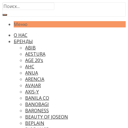
Меню
О НАС
БРЕНДЫ
ABIB
AESTURA
AGE 20’s
AHC
ANUA
ARENCIA
AVAJAR
AXIS-Y
BANILA CO
BANOBAGI
BARONESS
BEAUTY OF JOSEON
BEPLAIN