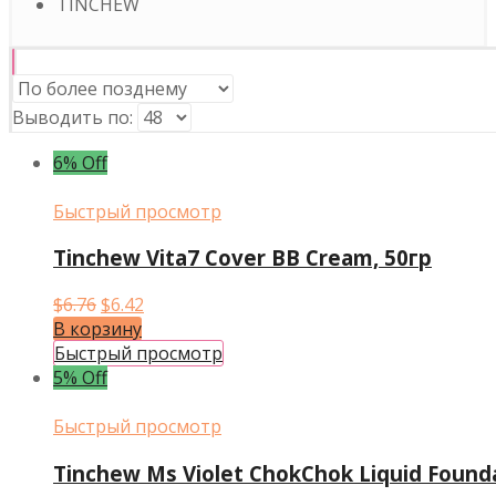
TINCHEW
Выводить по:
6% Off
Быстрый просмотр
Tinchew Vita7 Cover BB Cream, 50гр
Первоначальная
Текущая
$
6.76
$
6.42
цена
цена:
В корзину
составляла
$6.42.
Быстрый просмотр
$6.76.
5% Off
Быстрый просмотр
Tinchew Ms Violet ChokChok Liquid Found