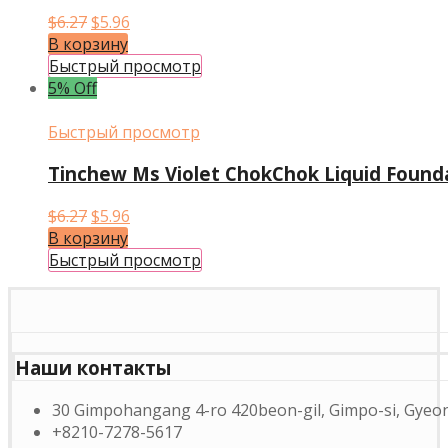
Первоначальная
Текущая
$
6.27
$
5.96
цена
цена:
В корзину
составляла
$5.96.
Быстрый просмотр
$6.27.
5% Off
Быстрый просмотр
Tinchew Ms Violet ChokChok Liquid Found
Первоначальная
Текущая
$
6.27
$
5.96
цена
цена:
В корзину
составляла
$5.96.
Быстрый просмотр
$6.27.
Наши контакты
30 Gimpohangang 4-ro 420beon-gil, Gimpo-si, Gyeon
+8210-7278-5617