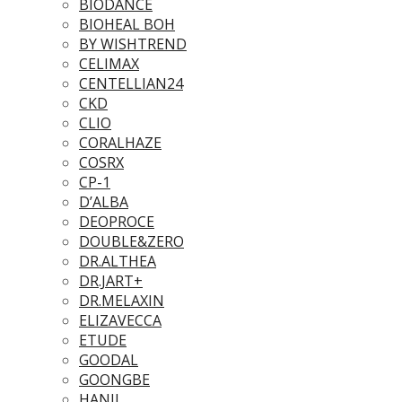
BIODANCE
BIOHEAL BOH
BY WISHTREND
CELIMAX
CENTELLIAN24
CKD
CLIO
CORALHAZE
COSRX
CP-1
D’ALBA
DEOPROCE
DOUBLE&ZERO
DR.ALTHEA
DR.JART+
DR.MELAXIN
ELIZAVECCA
ETUDE
GOODAL
GOONGBE
HANIL