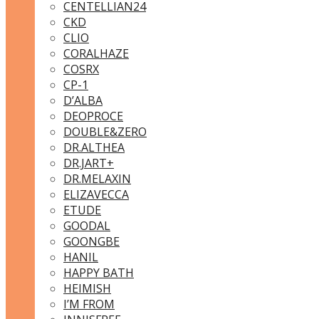
CENTELLIAN24
CKD
CLIO
CORALHAZE
COSRX
CP-1
D’ALBA
DEOPROCE
DOUBLE&ZERO
DR.ALTHEA
DR.JART+
DR.MELAXIN
ELIZAVECCA
ETUDE
GOODAL
GOONGBE
HANIL
HAPPY BATH
HEIMISH
I’M FROM