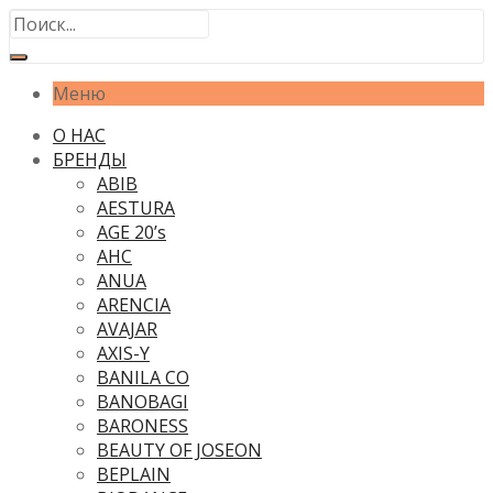
Меню
О НАС
БРЕНДЫ
ABIB
AESTURA
AGE 20’s
AHC
ANUA
ARENCIA
AVAJAR
AXIS-Y
BANILA CO
BANOBAGI
BARONESS
BEAUTY OF JOSEON
BEPLAIN