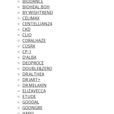
BIODANCE
BIOHEAL BOH
BY WISHTREND
CELIMAX
CENTELLIAN24
CKD
CLIO
CORALHAZE
COSRX
CP-1
D’ALBA
DEOPROCE
DOUBLE&ZERO
DR.ALTHEA
DR.JART+
DR.MELAXIN
ELIZAVECCA
ETUDE
GOODAL
GOONGBE
HANIL