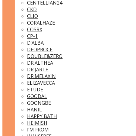
CENTELLIAN24
CKD
CLIO
CORALHAZE
COSRX
CP-1
D’ALBA
DEOPROCE
DOUBLE&ZERO
DR.ALTHEA
DR.JART+
DR.MELAXIN
ELIZAVECCA
ETUDE
GOODAL
GOONGBE
HANIL
HAPPY BATH
HEIMISH
I’M FROM