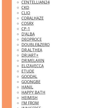
CENTELLIAN24
CKD
CLIO
CORALHAZE
COSRX
CP-1
D’ALBA
DEOPROCE
DOUBLE&ZERO
DR.ALTHEA
DR.JART+
DR.MELAXIN
ELIZAVECCA
ETUDE
GOODAL
GOONGBE
HANIL
HAPPY BATH
HEIMISH
I’M FROM