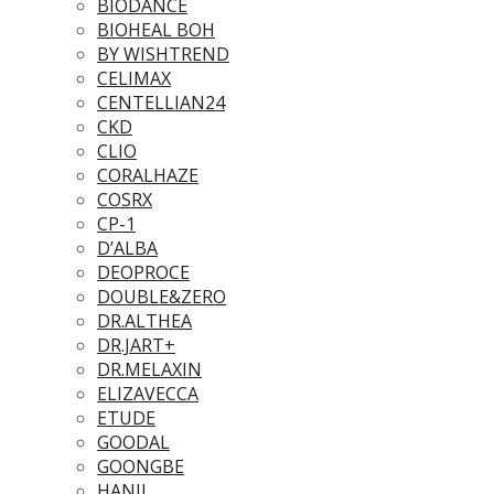
BIODANCE
BIOHEAL BOH
BY WISHTREND
CELIMAX
CENTELLIAN24
CKD
CLIO
CORALHAZE
COSRX
CP-1
D’ALBA
DEOPROCE
DOUBLE&ZERO
DR.ALTHEA
DR.JART+
DR.MELAXIN
ELIZAVECCA
ETUDE
GOODAL
GOONGBE
HANIL