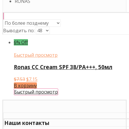
RONAS
Выводить по:
6% Off
Быстрый просмотр
Ronas CC Cream SPF 38/PA+++, 50мл
Первоначальная
Текущая
$
7.53
$
7.15
цена
цена:
В корзину
составляла
$7.15.
Быстрый просмотр
$7.53.
Наши контакты