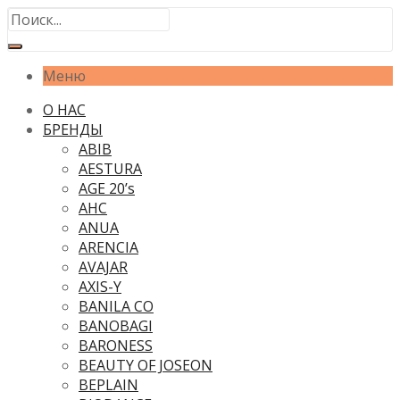
Меню
О НАС
БРЕНДЫ
ABIB
AESTURA
AGE 20’s
AHC
ANUA
ARENCIA
AVAJAR
AXIS-Y
BANILA CO
BANOBAGI
BARONESS
BEAUTY OF JOSEON
BEPLAIN