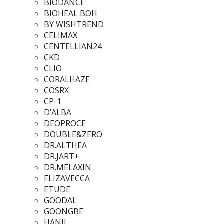
BIODANCE
BIOHEAL BOH
BY WISHTREND
CELIMAX
CENTELLIAN24
CKD
CLIO
CORALHAZE
COSRX
CP-1
D’ALBA
DEOPROCE
DOUBLE&ZERO
DR.ALTHEA
DR.JART+
DR.MELAXIN
ELIZAVECCA
ETUDE
GOODAL
GOONGBE
HANIL