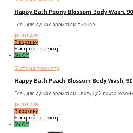
Happy Bath Peony Blossom Body Wash, 9
Гель для душа с ароматом пионов
Первоначальная
Текущая
$
5.10
$
4.85
цена
цена:
В корзину
составляла
$4.85.
Быстрый просмотр
$5.10.
5% Off
Быстрый просмотр
Happy Bath Peach Blossom Body Wash, 90
Гель для душа с ароматом цветущей персиковой 
Первоначальная
Текущая
$
5.10
$
4.85
цена
цена:
В корзину
составляла
$4.85.
Быстрый просмотр
$5.10.
5% Off