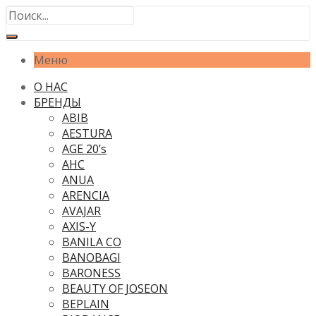
Меню
О НАС
БРЕНДЫ
ABIB
AESTURA
AGE 20’s
AHC
ANUA
ARENCIA
AVAJAR
AXIS-Y
BANILA CO
BANOBAGI
BARONESS
BEAUTY OF JOSEON
BEPLAIN