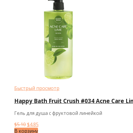
Быстрый просмотр
Happy Bath Fruit Crush #034 Acne Care Li
Гель для душа с фруктовой линейкой
Первоначальная
Текущая
$
5.10
$
4.85
цена
цена:
В корзину