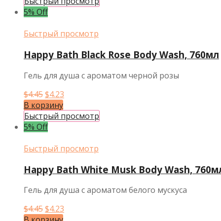
составляла
$4.23.
Быстрый просмотр
$4.45.
5% Off
Быстрый просмотр
Happy Bath Black Rose Body Wash, 760мл
Гель для душа с ароматом черной розы
Первоначальная
Текущая
$
4.45
$
4.23
цена
цена:
В корзину
составляла
$4.23.
Быстрый просмотр
$4.45.
5% Off
Быстрый просмотр
Happy Bath White Musk Body Wash, 760м
Гель для душа с ароматом белого мускуса
Первоначальная
Текущая
$
4.45
$
4.23
цена
цена:
В корзину