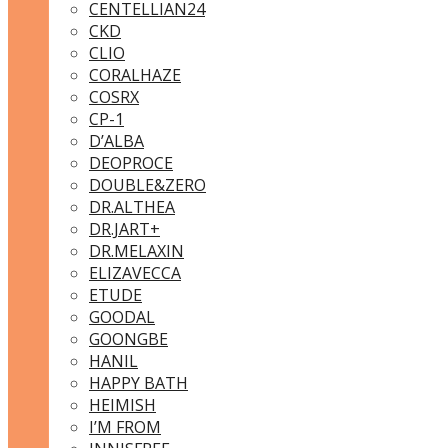
CENTELLIAN24
CKD
CLIO
CORALHAZE
COSRX
CP-1
D’ALBA
DEOPROCE
DOUBLE&ZERO
DR.ALTHEA
DR.JART+
DR.MELAXIN
ELIZAVECCA
ETUDE
GOODAL
GOONGBE
HANIL
HAPPY BATH
HEIMISH
I’M FROM