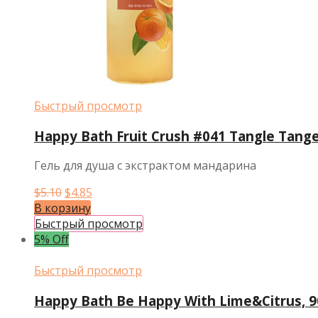
Быстрый просмотр
Happy Bath Fruit Crush #041 Tangle Tange
Гель для душа с экстрактом мандарина
Первоначальная
Текущая
$
5.10
$
4.85
цена
цена:
В корзину
составляла
$4.85.
Быстрый просмотр
$5.10.
5% Off
Быстрый просмотр
Happy Bath Be Happy With Lime&Citrus, 9