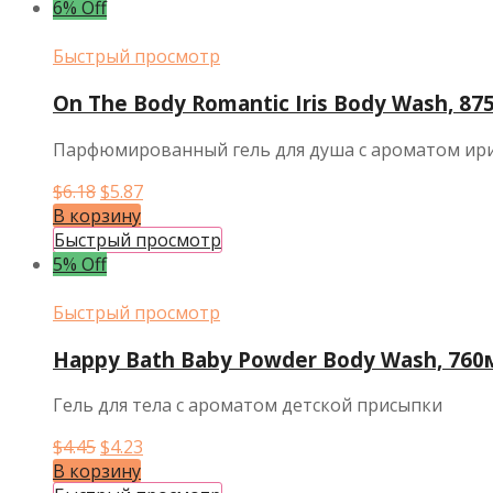
$6.68.
6% Off
Быстрый просмотр
On The Body Romantic Iris Body Wash, 87
Парфюмированный гель для душа с ароматом ир
Первоначальная
Текущая
$
6.18
$
5.87
цена
цена:
В корзину
составляла
$5.87.
Быстрый просмотр
$6.18.
5% Off
Быстрый просмотр
Happy Bath Baby Powder Body Wash, 760
Гель для тела с ароматом детской присыпки
Первоначальная
Текущая
$
4.45
$
4.23
цена
цена:
В корзину