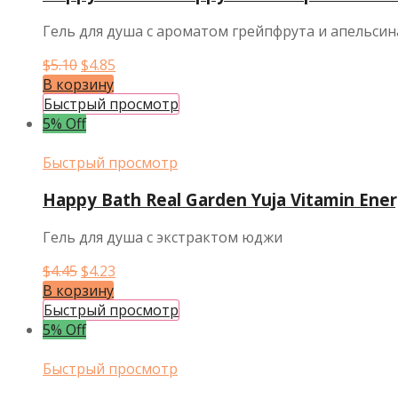
Гель для душа с ароматом грейпфрута и апельсин
Первоначальная
Текущая
$
5.10
$
4.85
цена
цена:
В корзину
составляла
$4.85.
Быстрый просмотр
$5.10.
5% Off
Быстрый просмотр
Happy Bath Real Garden Yuja Vitamin Ener
Гель для душа с экстрактом юджи
Первоначальная
Текущая
$
4.45
$
4.23
цена
цена:
В корзину
составляла
$4.23.
Быстрый просмотр
$4.45.
5% Off
Быстрый просмотр