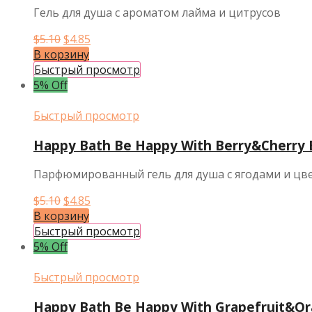
Гель для душа с ароматом лайма и цитрусов
Первоначальная
Текущая
$
5.10
$
4.85
цена
цена:
В корзину
составляла
$4.85.
Быстрый просмотр
$5.10.
5% Off
Быстрый просмотр
Happy Bath Be Happy With Berry&Cherry 
Парфюмированный гель для душа с ягодами и цв
Первоначальная
Текущая
$
5.10
$
4.85
цена
цена:
В корзину
составляла
$4.85.
Быстрый просмотр
$5.10.
5% Off
Быстрый просмотр
Happy Bath Be Happy With Grapefruit&Or