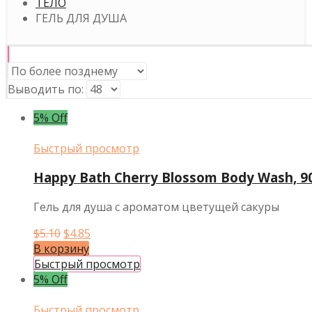
ТЕЛО
ГЕЛЬ ДЛЯ ДУША
Выводить по:
5% Off
Быстрый просмотр
Happy Bath Cherry Blossom Body Wash, 9
Гель для душа с ароматом цветущей сакуры
Первоначальная
Текущая
$
5.10
$
4.85
цена
цена:
В корзину
составляла
$4.85.
Быстрый просмотр
$5.10.
5% Off
Быстрый просмотр