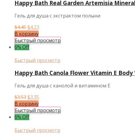
Happy Bath Real Garden Artemisia Minera
Гель для душа с экстрактом полыни
Первоначальная
Текущая
$
4.45
$
4.23
цена
цена:
В корзину
составляла
$4.23.
Быстрый просмотр
$4.45.
6% Off
Быстрый просмотр
Happy Bath Canola Flower Vitamin E Body
Гель для душа с канолой и витамином Е
Первоначальная
Текущая
$
3.53
$
3.35
цена
цена:
В корзину
составляла
$3.35.
Быстрый просмотр
$3.53.
6% Off
Быстрый просмотр