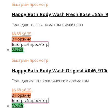
Быстрый просмотр
Happy Bath Body Wash Fresh Rose #555, 
Гель для тела с ароматом свежих роз
Первоначальная
Текущая
$
6.68
$
6.35
цена
цена:
В корзину
составляла
$6.35.
Быстрый просмотр
$6.68.
5% Off
Быстрый просмотр
Happy Bath Body Wash Original #046, 910
Гель для душа с классическим ароматом
Первоначальная
Текущая
$
6.68
$
6.35
цена
цена:
В корзину
составляла
$6.35.
Быстрый просмотр
$6.68.
5% Off