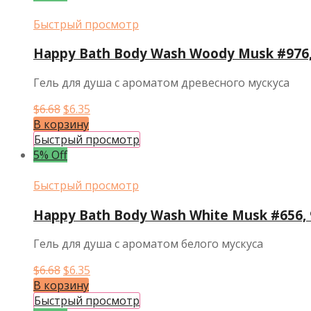
Быстрый просмотр
Happy Bath Body Wash Woody Musk #976,
Гель для душа с ароматом древесного мускуса
Первоначальная
Текущая
$
6.68
$
6.35
цена
цена:
В корзину
составляла
$6.35.
Быстрый просмотр
$6.68.
5% Off
Быстрый просмотр
Happy Bath Body Wash White Musk #656, 
Гель для душа с ароматом белого мускуса
Первоначальная
Текущая
$
6.68
$
6.35
цена
цена:
В корзину
составляла
$6.35.
Быстрый просмотр