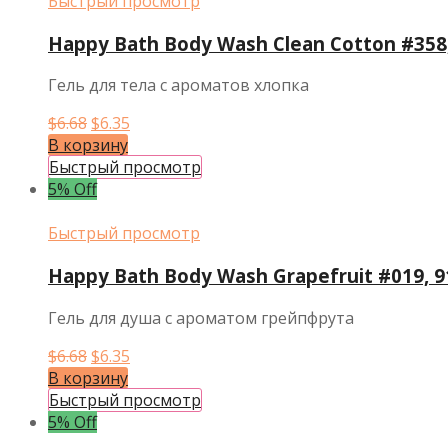
Быстрый просмотр
Happy Bath Body Wash Clean Cotton #358
Гель для тела с ароматов хлопка
Первоначальная
Текущая
$
6.68
$
6.35
цена
цена:
В корзину
составляла
$6.35.
Быстрый просмотр
$6.68.
5% Off
Быстрый просмотр
Happy Bath Body Wash Grapefruit #019, 9
Гель для душа с ароматом грейпфрута
Первоначальная
Текущая
$
6.68
$
6.35
цена
цена:
В корзину
составляла
$6.35.
Быстрый просмотр
$6.68.
5% Off