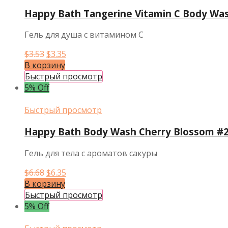
Happy Bath Tangerine Vitamin C Body Was
Гель для душа с витамином C
Первоначальная
Текущая
$
3.53
$
3.35
цена
цена:
В корзину
составляла
$3.35.
Быстрый просмотр
$3.53.
5% Off
Быстрый просмотр
Happy Bath Body Wash Cherry Blossom #2
Гель для тела с ароматов сакуры
Первоначальная
Текущая
$
6.68
$
6.35
цена
цена:
В корзину
составляла
$6.35.
Быстрый просмотр
$6.68.
5% Off