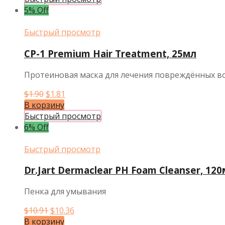
$4.79.
5% Off
Быстрый просмотр
CP-1 Premium Hair Treatment, 25мл
Протеиновая маска для лечения повреждённых во
Первоначальная
Текущая
$
1.90
$
1.81
цена
цена:
В корзину
составляла
$1.81.
Быстрый просмотр
$1.90.
6% Off
Быстрый просмотр
Dr.Jart Dermaclear PH Foam Cleanser, 12
Пенка для умывания
Первоначальная
Текущая
$
10.91
$
10.36
цена
цена:
В корзину