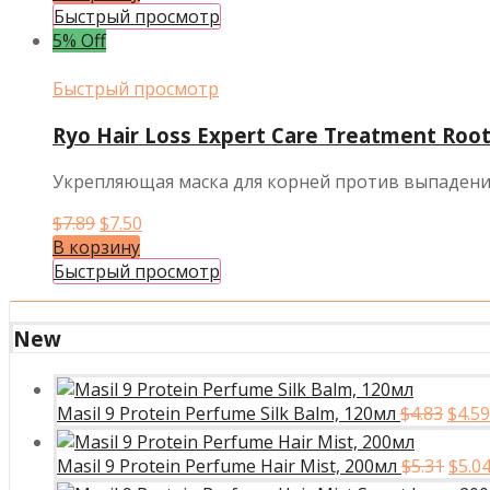
составляла
$10.36.
Быстрый просмотр
$10.91.
5% Off
Быстрый просмотр
Ryo Hair Loss Expert Care Treatment Roo
Укрепляющая маска для корней против выпадени
Первоначальная
Текущая
$
7.89
$
7.50
цена
цена:
В корзину
составляла
$7.50.
Быстрый просмотр
$7.89.
New
Перв
Masil 9 Protein Perfume Silk Balm, 120мл
$
4.83
$
4.59
цена
сост
Перв
Masil 9 Protein Perfume Hair Mist, 200мл
$
5.31
$
5.0
$4.83
цена