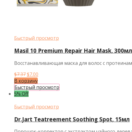
Быстрый просмотр
Masil 10 Premium Repair Hair Mask, 300мл
Восстанавливающая маска для волос с протеина
Первоначальная
Текущая
$
7.37
$
7.00
цена
цена:
В корзину
составляла
$7.00.
Быстрый просмотр
$7.37.
5% Off
Быстрый просмотр
Dr.Jart Teatreement Soothing Spot, 15мл
Порошок-корректор c экстрактом чайного дерева