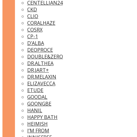
CENTELLIAN24
CKD
CLIO
CORALHAZE
COSRX
CP-1
D’ALBA
DEOPROCE
DOUBLE&ZERO
DR.ALTHEA
DR.JART+
DR.MELAXIN
ELIZAVECCA
ETUDE
GOODAL
GOONGBE
HANIL
HAPPY BATH
HEIMISH
I’M FROM