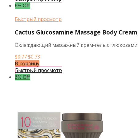
$2.22.
6% Off
Быстрый просмотр
Cactus Glucosamine Massage Body Cream
Охлаждающий массажный крем-гель с глюкозамин
Первоначальная
Текущая
$
0.77
$
0.73
цена
цена:
В корзину
составляла
$0.73.
Быстрый просмотр
$0.77.
6% Off