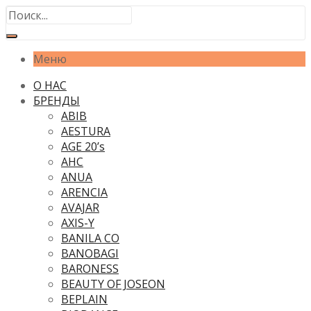
Меню
О НАС
БРЕНДЫ
ABIB
AESTURA
AGE 20’s
AHC
ANUA
ARENCIA
AVAJAR
AXIS-Y
BANILA CO
BANOBAGI
BARONESS
BEAUTY OF JOSEON
BEPLAIN