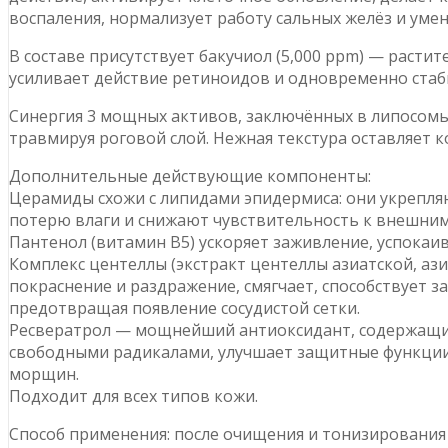
воспаления, нормализует работу сальных желёз и уме
В составе присутствует бакучиол (5,000 ppm) — раст
усиливает действие ретиноидов и одновременно стаби
Синергия 3 мощных активов, заключённых в липосомы
травмируя роговой слой. Нежная текстура оставляет
Дополнительные действующие компоненты:
Церамиды схожи с липидами эпидермиса: они укрепл
потерю влаги и снижают чувствительность к внешни
Пантенол (витамин B5) ускоряет заживление, успокаи
Комплекс центеллы (экстракт центеллы азиатской, ази
покраснение и раздражение, смягчает, способствует з
предотвращая появление сосудистой сетки.
Ресвератрол — мощнейший антиоксидант, содержащийся
свободными радикалами, улучшает защитные функции
морщин.
Подходит для всех типов кожи.
Способ применения: после очищения и тонизирования 