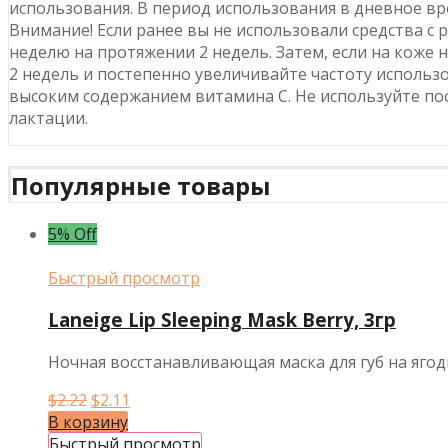
использования. В период использования в дневное вр
Внимание! Если ранее вы не использовали средства с 
неделю на протяжении 2 недель. Затем, если на коже 
2 недель и постепенно увеличивайте частоту использ
высоким содержанием витамина C. Не используйте по
лактации.
Популярные товары
5% Off
Быстрый просмотр
Laneige Lip Sleeping Mask Berry, 3гр
Ночная восстанавливающая маска для губ на ягодн
Первоначальная
Текущая
$
2.22
$
2.11
цена
цена:
В корзину
составляла
$2.11.
Быстрый просмотр