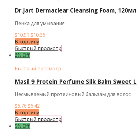
Dr.Jart Dermaclear Cleansing Foam, 120мл
Пенка для умывания
Первоначальная
Текущая
$
10.91
$
10.36
цена
цена:
В корзину
составляла
$10.36.
Быстрый просмотр
$10.91.
6% Off
Быстрый просмотр
Masil 9 Protein Perfume Silk Balm Sweet 
Несмываемый протеиновый бальзам для волос
Первоначальная
Текущая
$
6.76
$
6.42
цена
цена:
В корзину
составляла
$6.42.
Быстрый просмотр
$6.76.
5% Off