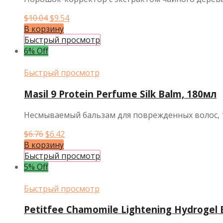
Первоначальная
Текущая
$
10.04
$
9.54
цена
цена:
В корзину
составляла
$9.54.
Быстрый просмотр
$10.04.
6% Off
Быстрый просмотр
Masil 9 Protein Perfume Silk Balm, 180мл
Несмываемый бальзам для поврежденных волос, 
Первоначальная
Текущая
$
6.76
$
6.42
цена
цена:
В корзину
составляла
$6.42.
Быстрый просмотр
$6.76.
5% Off
Быстрый просмотр
Petitfee Chamomile Lightening Hydrogel