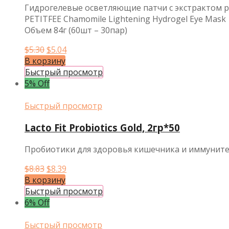
Гидрогелевые осветляющие патчи с экстрактом
PETITFEE Chamomile Lightening Hydrogel Eye Mask
Объем 84г (60шт – 30пар)
Первоначальная
Текущая
$
5.30
$
5.04
цена
цена:
В корзину
составляла
$5.04.
Быстрый просмотр
$5.30.
5% Off
Быстрый просмотр
Lacto Fit Probiotics Gold, 2гр*50
Пробиотики для здоровья кишечника и иммунит
Первоначальная
Текущая
$
8.83
$
8.39
цена
цена:
В корзину
составляла
$8.39.
Быстрый просмотр
$8.83.
6% Off
Быстрый просмотр