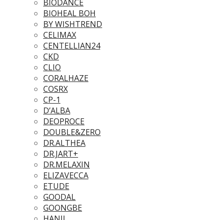
BIODANCE
BIOHEAL BOH
BY WISHTREND
CELIMAX
CENTELLIAN24
CKD
CLIO
CORALHAZE
COSRX
CP-1
D’ALBA
DEOPROCE
DOUBLE&ZERO
DR.ALTHEA
DR.JART+
DR.MELAXIN
ELIZAVECCA
ETUDE
GOODAL
GOONGBE
HANIL