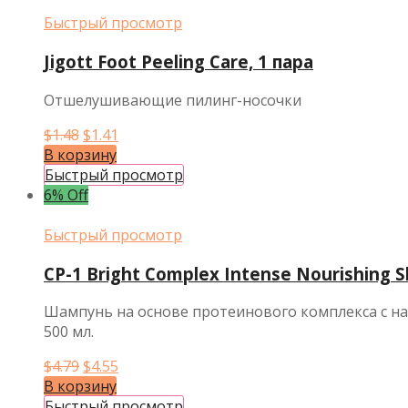
Быстрый просмотр
Jigott Foot Peeling Care, 1 пара
Отшелушивающие пилинг-носочки
Первоначальная
Текущая
$
1.48
$
1.41
цена
цена:
В корзину
составляла
$1.41.
Быстрый просмотр
$1.48.
6% Off
Быстрый просмотр
CP-1 Bright Complex Intense Nourishing
Шампунь на основе протеинового комплекса с н
500 мл.
Первоначальная
Текущая
$
4.79
$
4.55
цена
цена:
В корзину
составляла
$4.55.
Быстрый просмотр