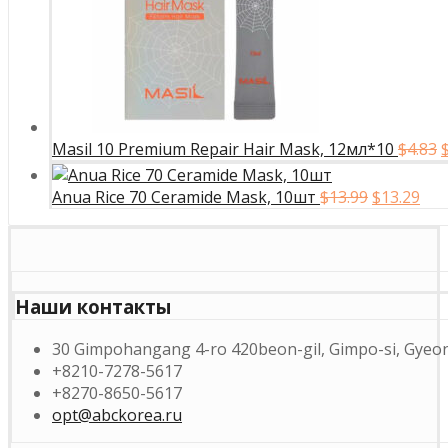
Masil 10 Premium Repair Hair Mask, 12мл*10
$
4.83
Первонач
Те
Anua Rice 70 Ceramide Mask, 10шт
$
13.99
$
13.29
$
цена
цен
составля
$13
$13.99.
Наши контакты
30 Gimpohangang 4-ro 420beon-gil, Gimpo-si, Gyeon
+8210-7278-5617
+8270-8650-5617
opt@abckorea.ru