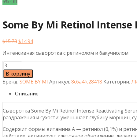
6% Off
Some By Mi Retinol Intense
Первоначальная
Текущая
$
15.73
$
14.94
цена
цена:
Интенсивная сыворотка с ретинолом и бакучиолом
составляла
$14.94.
$15.73.
Количество
товара
В корзину
Some
Бренд:
SOME BY MI
Артикул:
8c6a4fc28418
Категории:
Л
By
Mi
Описание
Retinol
Intense
Сыворотка Some By Mi Retinol Intense Reactivating Se
Reactivating
раздражения и сухости: уменьшает глубину морщин, с
Serum,
30мл
Содержит формы витамина A — ретинол (0,1%) и рети
действие, активирует клеточное обновление, делает 