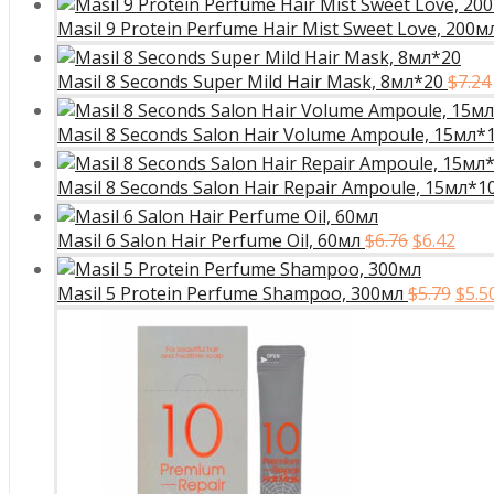
сост
Masil 9 Protein Perfume Hair Mist Sweet Love, 200м
$5.31
Masil 8 Seconds Super Mild Hair Mask, 8мл*20
$
7.24
Masil 8 Seconds Salon Hair Volume Ampoule, 15мл*
Masil 8 Seconds Salon Hair Repair Ampoule, 15мл*1
Первона
Тек
Masil 6 Salon Hair Perfume Oil, 60мл
$
6.76
$
6.42
цена
цена
составля
$6.42
Пер
Masil 5 Protein Perfume Shampoo, 300мл
$
5.79
$
5.5
$6.76.
цен
сост
$5.79