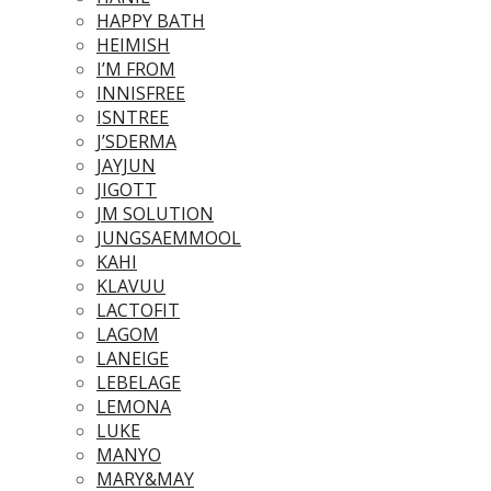
HAPPY BATH
HEIMISH
I’M FROM
INNISFREE
ISNTREE
J’SDERMA
JAYJUN
JIGOTT
JM SOLUTION
JUNGSAEMMOOL
KAHI
KLAVUU
LACTOFIT
LAGOM
LANEIGE
LEBELAGE
LEMONA
LUKE
MANYO
MARY&MAY