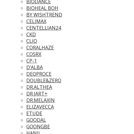
BIODANCE
BIOHEAL BOH
BY WISHTREND
CELIMAX
CENTELLIAN24
CKD
CLIO
CORALHAZE
COSRX
CP-1
D’ALBA
DEOPROCE
DOUBLE&ZERO
DR.ALTHEA
DR.JART+
DR.MELAXIN
ELIZAVECCA
ETUDE
GOODAL
GOONGBE
HANIL