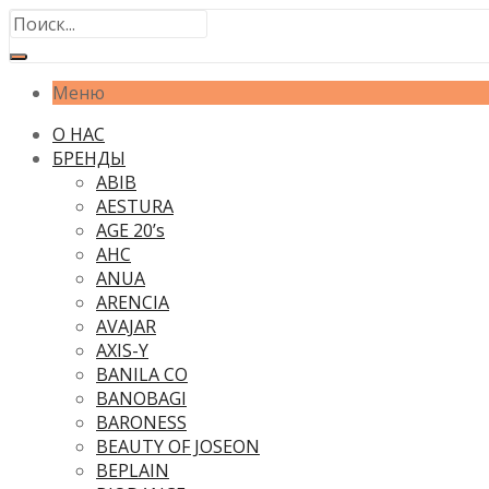
Меню
О НАС
БРЕНДЫ
ABIB
AESTURA
AGE 20’s
AHC
ANUA
ARENCIA
AVAJAR
AXIS-Y
BANILA CO
BANOBAGI
BARONESS
BEAUTY OF JOSEON
BEPLAIN