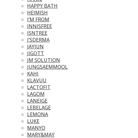
HAPPY BATH
HEIMISH
I’M FROM
INNISFREE
ISNTREE
J’SDERMA
JAYJUN
JIGOTT
JM SOLUTION
JUNGSAEMMOOL
KAHI
KLAVUU
LACTOFIT
LAGOM
LANEIGE
LEBELAGE
LEMONA
LUKE
MANYO
MARY&MAY