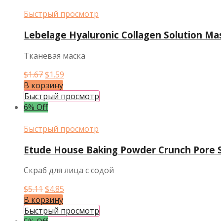
Быстрый просмотр
Lebelage Hyaluronic Collagen Solution Ma
Тканевая маска
Первоначальная
Текущая
$
1.67
$
1.59
цена
цена:
В корзину
составляла
$1.59.
Быстрый просмотр
$1.67.
6% Off
Быстрый просмотр
Etude House Baking Powder Crunch Pore S
Скраб для лица с содой
Первоначальная
Текущая
$
5.11
$
4.85
цена
цена:
В корзину
составляла
$4.85.
Быстрый просмотр