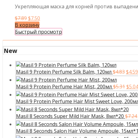
Укрепляющая маска для корней против выпадени
Первоначальная
Текущая
$
7.89
$
7.50
цена
цена:
В корзину
составляла
$7.50.
Быстрый просмотр
$7.89.
New
Перв
Masil 9 Protein Perfume Silk Balm, 120мл
$
4.83
$
4.59
цена
сост
Перв
Masil 9 Protein Perfume Hair Mist, 200мл
$
5.31
$
5.0
$4.83
цена
сост
Masil 9 Protein Perfume Hair Mist Sweet Love, 200м
$5.31
Masil 8 Seconds Super Mild Hair Mask, 8мл*20
$
7.24
Masil 8 Seconds Salon Hair Volume Ampoule, 15мл*