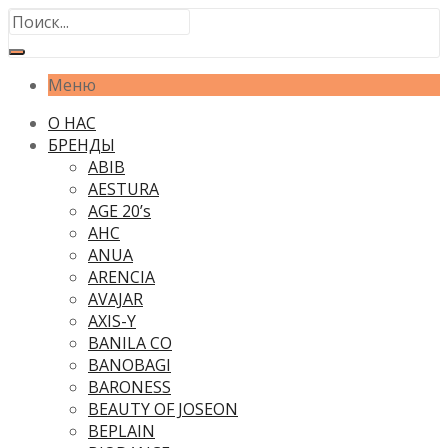
Меню
О НАС
БРЕНДЫ
ABIB
AESTURA
AGE 20’s
AHC
ANUA
ARENCIA
AVAJAR
AXIS-Y
BANILA CO
BANOBAGI
BARONESS
BEAUTY OF JOSEON
BEPLAIN