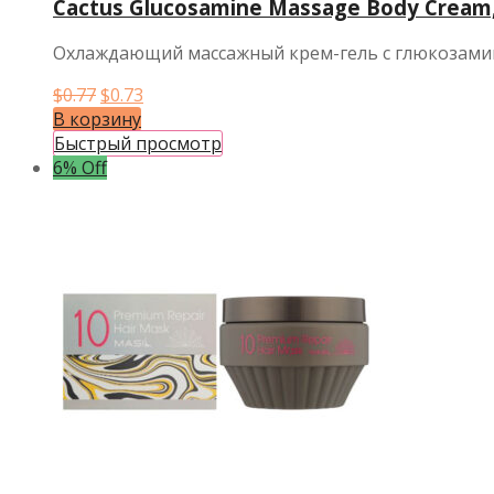
Cactus Glucosamine Massage Body Cream
Охлаждающий массажный крем-гель с глюкозамин
Первоначальная
Текущая
$
0.77
$
0.73
цена
цена:
В корзину
составляла
$0.73.
Быстрый просмотр
$0.77.
6% Off