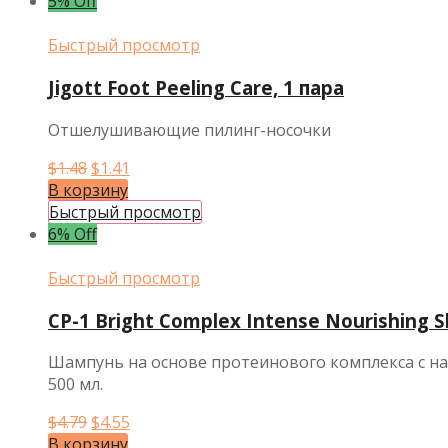
$5.11.
5% Off
Быстрый просмотр
Jigott Foot Peeling Care, 1 пара
Отшелушивающие пилинг-носочки
Первоначальная
Текущая
$
1.48
$
1.41
цена
цена:
В корзину
составляла
$1.41.
Быстрый просмотр
$1.48.
6% Off
Быстрый просмотр
CP-1 Bright Complex Intense Nourishing
Шампунь на основе протеинового комплекса с н
500 мл.
Первоначальная
Текущая
$
4.79
$
4.55
цена
цена:
В корзину