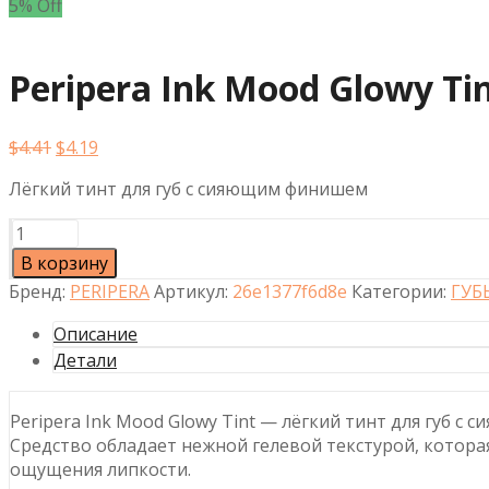
5% Off
Peripera Ink Mood Glowy T
Первоначальная
Текущая
$
4.41
$
4.19
цена
цена:
Лёгкий тинт для губ с сияющим финишем
составляла
$4.19.
$4.41.
Количество
товара
В корзину
Peripera
Бренд:
PERIPERA
Артикул:
26e1377f6d8e
Категории:
ГУБ
Ink
Mood
Описание
Glowy
Детали
Tint
#12
Peripera Ink Mood Glowy Tint — лёгкий тинт для губ с
Warm-
Средство обладает нежной гелевой текстурой, которая
Gorithm
ощущения липкости.