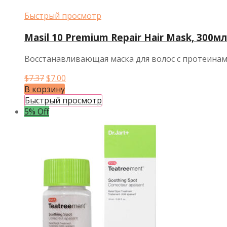
Быстрый просмотр
Masil 10 Premium Repair Hair Mask, 300мл
Восстанавливающая маска для волос с протеина
Первоначальная
Текущая
$
7.37
$
7.00
цена
цена:
В корзину
составляла
$7.00.
Быстрый просмотр
$7.37.
5% Off