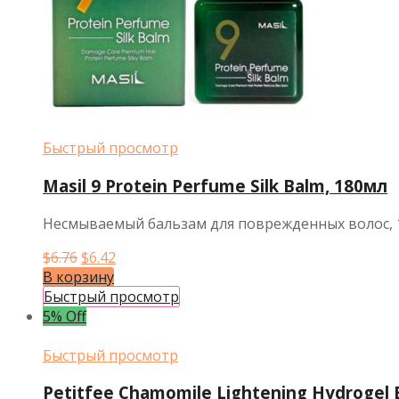
Быстрый просмотр
Masil 9 Protein Perfume Silk Balm, 180мл
Несмываемый бальзам для поврежденных волос, 
Первоначальная
Текущая
$
6.76
$
6.42
цена
цена:
В корзину
составляла
$6.42.
Быстрый просмотр
$6.76.
5% Off
Быстрый просмотр
Petitfee Chamomile Lightening Hydrogel