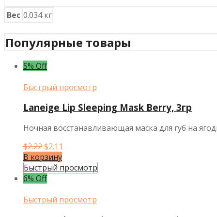
Вес
0.034 кг
Популярные товары
5% Off
Быстрый просмотр
Laneige Lip Sleeping Mask Berry, 3гр
Ночная восстанавливающая маска для губ на ягодн
Первоначальная
Текущая
$
2.22
$
2.11
цена
цена:
В корзину
составляла
$2.11.
Быстрый просмотр
$2.22.
6% Off
Быстрый просмотр