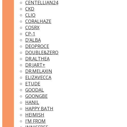
CENTELLIAN24
CKD
CLIO
CORALHAZE
COSRX
CP-1
D’ALBA
DEOPROCE
DOUBLE&ZERO
DR.ALTHEA
DR.JART+
DR.MELAXIN
ELIZAVECCA
ETUDE
GOODAL
GOONGBE
HANIL
HAPPY BATH
HEIMISH
I’M FROM