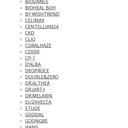
BIODANCE
BIOHEAL BOH
BY WISHTREND
CELIMAX
CENTELLIAN24
CKD
CLIO
CORALHAZE
COSRX
CP-1
D’ALBA
DEOPROCE
DOUBLE&ZERO
DR.ALTHEA
DR.JART+
DR.MELAXIN
ELIZAVECCA
ETUDE
GOODAL
GOONGBE
HANIL