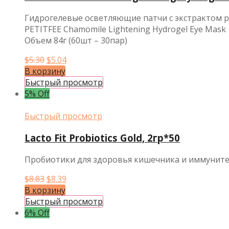
Гидрогелевые осветляющие патчи с экстрактом
PETITFEE Chamomile Lightening Hydrogel Eye Mask
Объем 84г (60шт – 30пар)
Первоначальная
Текущая
$
5.30
$
5.04
цена
цена:
В корзину
составляла
$5.04.
Быстрый просмотр
$5.30.
5% Off
Быстрый просмотр
Lacto Fit Probiotics Gold, 2гр*50
Пробиотики для здоровья кишечника и иммунит
Первоначальная
Текущая
$
8.83
$
8.39
цена
цена:
В корзину
составляла
$8.39.
Быстрый просмотр
$8.83.
6% Off