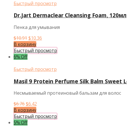
Быстрый просмотр
Dr.Jart Dermaclear Cleansing Foam, 120мл
Пенка для умывания
Первоначальная
Текущая
$
10.91
$
10.36
цена
цена:
В корзину
составляла
$10.36.
Быстрый просмотр
$10.91.
6% Off
Быстрый просмотр
Masil 9 Protein Perfume Silk Balm Sweet 
Несмываемый протеиновый бальзам для волос
Первоначальная
Текущая
$
6.76
$
6.42
цена
цена:
В корзину
составляла
$6.42.
Быстрый просмотр
$6.76.
5% Off