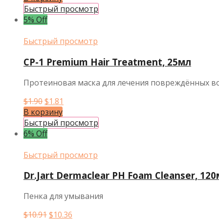
составляла
$4.55.
Быстрый просмотр
$4.79.
5% Off
Быстрый просмотр
CP-1 Premium Hair Treatment, 25мл
Протеиновая маска для лечения повреждённых во
Первоначальная
Текущая
$
1.90
$
1.81
цена
цена:
В корзину
составляла
$1.81.
Быстрый просмотр
$1.90.
6% Off
Быстрый просмотр
Dr.Jart Dermaclear PH Foam Cleanser, 12
Пенка для умывания
Первоначальная
Текущая
$
10.91
$
10.36