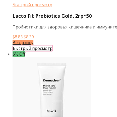
Быстрый просмотр
Lacto Fit Probiotics Gold, 2гр*50
Пробиотики для здоровья кишечника и иммунит
Первоначальная
Текущая
$
8.83
$
8.39
цена
цена:
В корзину
составляла
$8.39.
Быстрый просмотр
$8.83.
6% Off