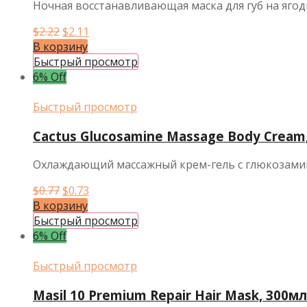
Ночная восстанавливающая маска для губ на ягодн
Первоначальная
Текущая
$
2.22
$
2.11
цена
цена:
В корзину
составляла
$2.11.
Быстрый просмотр
$2.22.
6% Off
Быстрый просмотр
Cactus Glucosamine Massage Body Cream
Охлаждающий массажный крем-гель с глюкозамин
Первоначальная
Текущая
$
0.77
$
0.73
цена
цена:
В корзину
составляла
$0.73.
Быстрый просмотр
$0.77.
6% Off
Быстрый просмотр
Masil 10 Premium Repair Hair Mask, 300мл