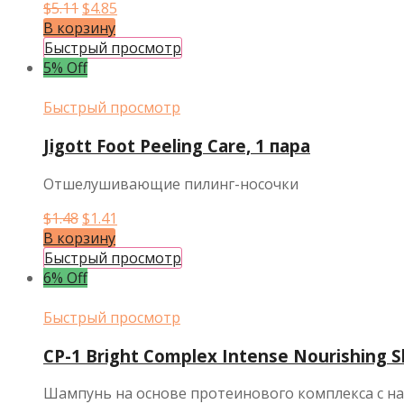
Первоначальная
Текущая
$
5.11
$
4.85
цена
цена:
В корзину
составляла
$4.85.
Быстрый просмотр
$5.11.
5% Off
Быстрый просмотр
Jigott Foot Peeling Care, 1 пара
Отшелушивающие пилинг-носочки
Первоначальная
Текущая
$
1.48
$
1.41
цена
цена:
В корзину
составляла
$1.41.
Быстрый просмотр
$1.48.
6% Off
Быстрый просмотр
CP-1 Bright Complex Intense Nourishing
Шампунь на основе протеинового комплекса с н