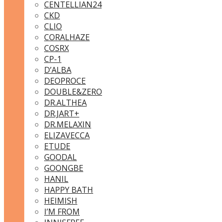
CENTELLIAN24
CKD
CLIO
CORALHAZE
COSRX
CP-1
D’ALBA
DEOPROCE
DOUBLE&ZERO
DR.ALTHEA
DR.JART+
DR.MELAXIN
ELIZAVECCA
ETUDE
GOODAL
GOONGBE
HANIL
HAPPY BATH
HEIMISH
I’M FROM