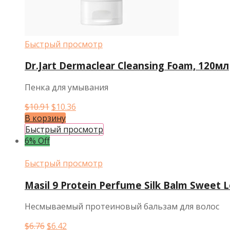
Быстрый просмотр
Dr.Jart Dermaclear Cleansing Foam, 120мл
Пенка для умывания
Первоначальная
Текущая
$
10.91
$
10.36
цена
цена:
В корзину
составляла
$10.36.
Быстрый просмотр
$10.91.
6% Off
Быстрый просмотр
Masil 9 Protein Perfume Silk Balm Sweet 
Несмываемый протеиновый бальзам для волос
Первоначальная
Текущая
$
6.76
$
6.42