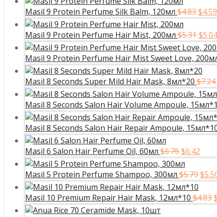
Перв
Masil 9 Protein Perfume Silk Balm, 120мл
$
4.83
$
4.59
цена
сост
Перв
Masil 9 Protein Perfume Hair Mist, 200мл
$
5.31
$
5.0
$4.83
цена
сост
Masil 9 Protein Perfume Hair Mist Sweet Love, 200м
$5.31
Masil 8 Seconds Super Mild Hair Mask, 8мл*20
$
7.24
Masil 8 Seconds Salon Hair Volume Ampoule, 15мл*
Masil 8 Seconds Salon Hair Repair Ampoule, 15мл*1
Первона
Тек
Masil 6 Salon Hair Perfume Oil, 60мл
$
6.76
$
6.42
цена
цена
составля
$6.42
Пер
Masil 5 Protein Perfume Shampoo, 300мл
$
5.79
$
5.5
$6.76.
цен
сост
Masil 10 Premium Repair Hair Mask, 12мл*10
$
4.83
$5.79