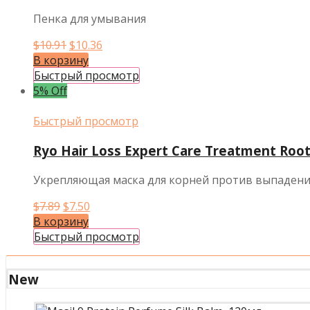
Пенка для умывания
Первоначальная
Текущая
$
10.91
$
10.36
цена
цена:
В корзину
составляла
$10.36.
Быстрый просмотр
$10.91.
5% Off
Быстрый просмотр
Ryo Hair Loss Expert Care Treatment Roo
Укрепляющая маска для корней против выпадени
Первоначальная
Текущая
$
7.89
$
7.50
цена
цена:
В корзину
составляла
$7.50.
Быстрый просмотр
$7.89.
New