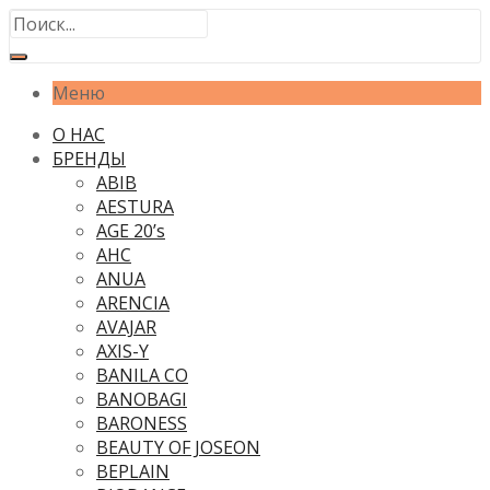
Меню
О НАС
БРЕНДЫ
ABIB
AESTURA
AGE 20’s
AHC
ANUA
ARENCIA
AVAJAR
AXIS-Y
BANILA CO
BANOBAGI
BARONESS
BEAUTY OF JOSEON
BEPLAIN