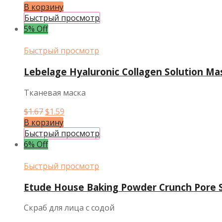
цена
цена:
В корзину
составляла
$6.42.
Быстрый просмотр
$6.76.
5% Off
Быстрый просмотр
Lebelage Hyaluronic Collagen Solution Ma
Тканевая маска
Первоначальная
Текущая
$
1.67
$
1.59
цена
цена:
В корзину
составляла
$1.59.
Быстрый просмотр
$1.67.
6% Off
Быстрый просмотр
Etude House Baking Powder Crunch Pore S
Скраб для лица с содой