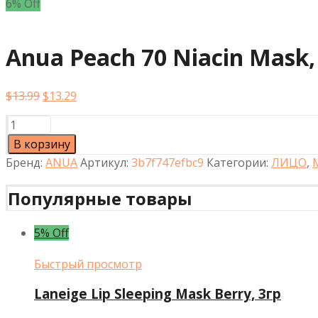
6% Off
Anua Peach 70 Niacin Mask
Первоначальная
Текущая
$
13.99
$
13.29
цена
цена:
Количество
составляла
$13.29.
товара
$13.99.
В корзину
Anua
Бренд:
ANUA
Артикул:
3b7f747efbc9
Категории:
ЛИЦО
,
Peach
70
Популярные товары
Niacin
Mask,
10шт
5% Off
Быстрый просмотр
Laneige Lip Sleeping Mask Berry, 3гр