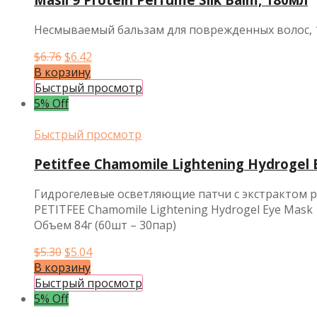
Несмываемый бальзам для поврежденных волос, 
Первоначальная
Текущая
$
6.76
$
6.42
цена
цена:
В корзину
составляла
$6.42.
Быстрый просмотр
$6.76.
5% Off
Быстрый просмотр
Petitfee Chamomile Lightening Hydrogel
Гидрогелевые осветляющие патчи с экстрактом
PETITFEE Chamomile Lightening Hydrogel Eye Mask
Объем 84г (60шт – 30пар)
Первоначальная
Текущая
$
5.30
$
5.04
цена
цена:
В корзину
составляла
$5.04.
Быстрый просмотр
$5.30.
5% Off