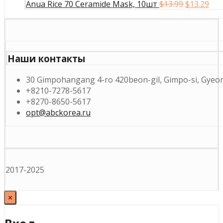
Первонач
Те
Anua Rice 70 Ceramide Mask, 10шт
$
13.99
$
13.29
$
цена
цен
составля
$13
$13.99.
Наши контакты
30 Gimpohangang 4-ro 420beon-gil, Gimpo-si, Gyeon
+8210-7278-5617
+8270-8650-5617
opt@abckorea.ru
2017-2025
×