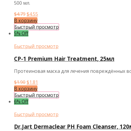
500 мл.
Первоначальная
Текущая
$
4.79
$
4.55
цена
цена:
В корзину
составляла
$4.55.
Быстрый просмотр
$4.79.
5% Off
Быстрый просмотр
CP-1 Premium Hair Treatment, 25мл
Протеиновая маска для лечения повреждённых во
Первоначальная
Текущая
$
1.90
$
1.81
цена
цена:
В корзину
составляла
$1.81.
Быстрый просмотр
$1.90.
6% Off
Быстрый просмотр
Dr.Jart Dermaclear PH Foam Cleanser, 12