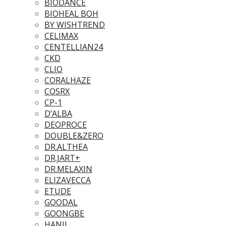
BIODANCE
BIOHEAL BOH
BY WISHTREND
CELIMAX
CENTELLIAN24
CKD
CLIO
CORALHAZE
COSRX
CP-1
D’ALBA
DEOPROCE
DOUBLE&ZERO
DR.ALTHEA
DR.JART+
DR.MELAXIN
ELIZAVECCA
ETUDE
GOODAL
GOONGBE
HANIL